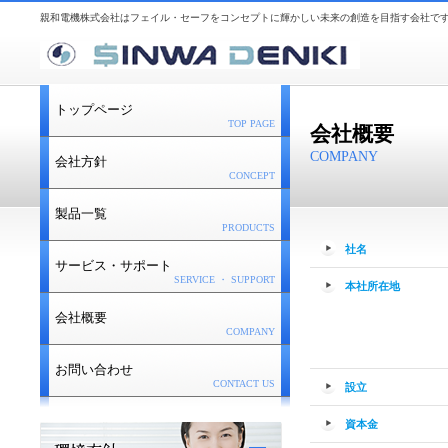
親和電機株式会社はフェイル・セーフをコンセプトに輝かしい未来の創造を目指す会社で
トップページ
TOP PAGE
会社概要
COMPANY
会社方針
CONCEPT
製品一覧
PRODUCTS
社名
サービス・サポート
SERVICE ・ SUPPORT
本社所在地
会社概要
COMPANY
お問い合わせ
CONTACT US
設立
資本金