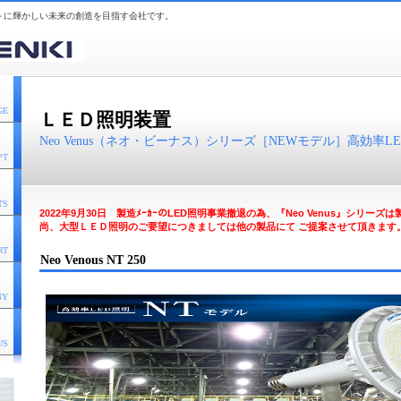
トに輝かしい未来の創造を目指す会社です。
GE
ＬＥＤ照明装置
Neo Venus（ネオ・ビーナス）シリーズ［NEWモデル］高効率LE
PT
TS
2022年9月30日 製造ﾒｰｶｰのLED照明事業撤退の為、『Neo Venus』シリー
尚、大型ＬＥＤ照明のご要望につきましては他の製品にて ご提案させて頂きます
RT
Neo Venous NT 250
NY
US