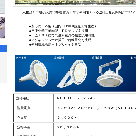
水銀灯と同等の照度で消費電力・年間使用電力・Co2排出量の削減が可能で
●安心の日本製（国内ISO9001認証工場生産）
●日亜化学工業㈱製ＬＥＤチップを採用
●口金Ｅ３９にて既設水銀灯の機器流用可能
●マグネシウム合金採用で超軽量化を実現
●使用環境温度－４０℃～＋６０℃
定格電圧
ＡＣ１００ ～ ２５４Ｖ
消費電力
６２Ｗ（ＡＣ２００Ｖ） ／ ６３Ｗ（ＡＣ１００
色温度
５，０００ｋ
定格寿命
５０，０００ h