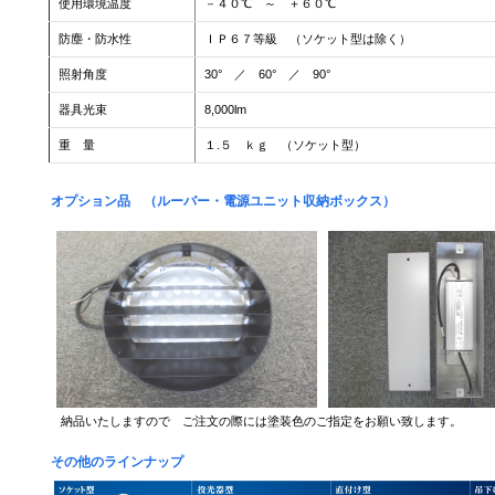
使用環境温度
－４０℃ ～ ＋６０℃
防塵・防水性
ＩＰ６７等級 （ソケット型は除く）
照射角度
30° ／ 60° ／ 90°
器具光束
8,000lm
重 量
１.５ ｋｇ （ソケット型）
オプション品 （ルーバー・電源ユニット収納ボックス）
納品いたしますので ご注文の際には塗装色のご指定をお願い致します。
その他のラインナップ